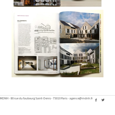
MDNH - 80 rue du faubourg Saint-Denis - 75010 Paris - agence@mdnh.fr