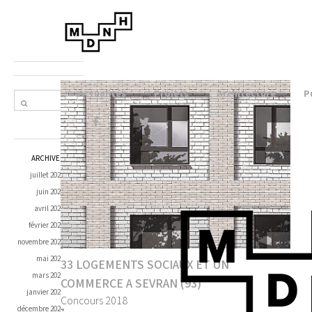
Actualités
Projets
Architecture
P
Proud
ly
ARCHIVES
powe
juillet 2026
red by
juin 2026
Word
avril 2026
Press
février 2026
novembre 2025
mai 2025
33 LOGEMENTS SOCIAUX ET UN
mars 2025
COMMERCE A SEVRAN (93)
janvier 2025
Concours 2018
décembre 2024