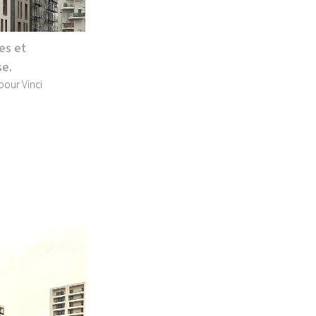
es et
se.
pour Vinci