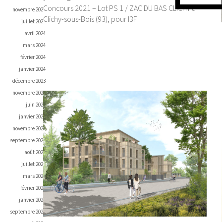
Concours 2021 – Lot PS 1 / ZAC DU BAS CLICHY à
novembre 2024
Clichy-sous-Bois (93), pour I3F
juillet 2024
avril 2024
mars 2024
février 2024
janvier 2024
décembre 2023
novembre 2023
juin 2023
janvier 2023
novembre 2022
septembre 2022
août 2022
juillet 2022
mars 2022
février 2022
janvier 2022
septembre 2021