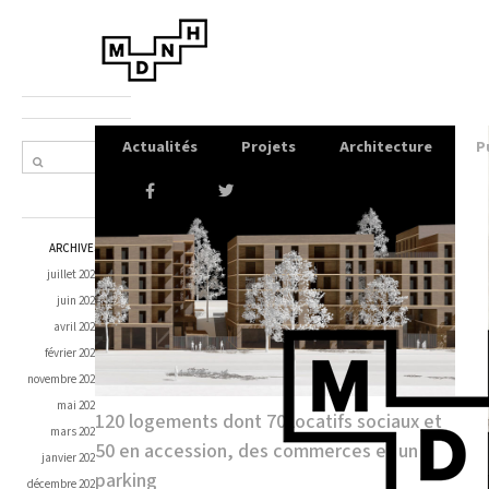
Actualités
Projets
Architecture
P
Proud
ly
ARCHIVES
powe
juillet 2026
red by
juin 2026
Word
avril 2026
Press
février 2026
novembre 2025
mai 2025
120 logements dont 70 locatifs sociaux et
mars 2025
50 en accession, des commerces et un
janvier 2025
parking
décembre 2024